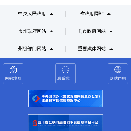
场提交至：丹巴县五里牌
新区综合办公楼北楼5楼丹
中央人民政府
省政府网站
巴县国有资产监督管理局
512办公室（邮编：
市州政府网站
县市政府网站
626300），信封上请注
明“丹巴县融投企业经营管
州级部门网站
重要媒体网站
理集团有限公司2026年度
融资计划意见建议”。 3. 联
系电话：0836-3522034。
网站地图
联系我们
网站声明
四、反馈要求 反馈意见时
请注明联系人和联系方式
（单位反馈请加盖公章，
个人反馈请署实名）。