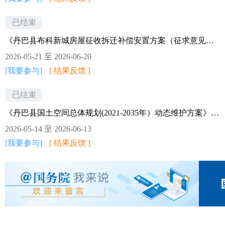
建议。 一、征求意见时间
2026年7月14日至2026年8
已结束
月13日（共30天）。 二、
《丹巴县布科新城房屋征收拆迁补偿安置方案（征求意见稿）》意见征集
征求意见对象 全县各级机
2026-05-21 至 2026-06-20
关事业单位、县属国有企
[我要参与]
[ 结果反馈 ]
业、行业协会、广大人民
已结束
群众及关心我县国有资产
管理工作的社会各界人
《丹巴县国土空间总体规划(2021-2035年）动态维护方案》意见征集
士。 三、意见反馈方式 1.
2026-05-14 至 2026-06-13
电子邮件:请将反馈意见发
[我要参与]
[ 结果反馈 ]
送至1667041601@qq.com，
邮件主题请注明“丹巴县融
投企业经营管理集团有限
公司2026年度融资计划意
见建议”。 2. 信函邮寄或现