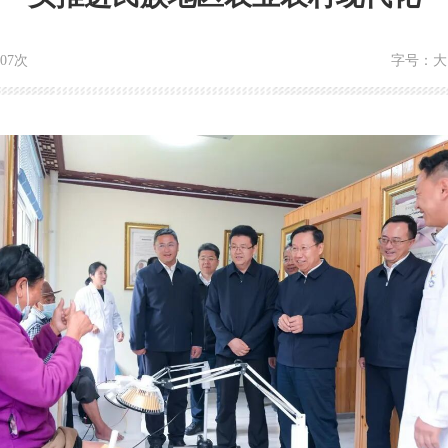
907次
字号：
大