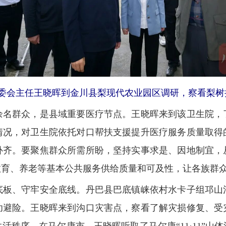
人大常委会主任王晓晖到金川县梨现代农业园区调研，察看梨
群众，是县域重要医疗节点。王晓晖来到该卫生院，
情况，对卫生院依托对口帮扶支援提升医疗服务质量取得
补齐。要聚焦群众所需所盼，坚持实事求是、因地制宜，
教育、养老等基本公共服务供给质量和可及性，让各族群
、守牢安全底线。丹巴县巴底镇崃依村水卡子组邛山
功避险。王晓晖来到沟口灾害点，察看了解灾损修复、受
活秩序。在马尔康市，王晓晖听取了马尔康“11·11”山