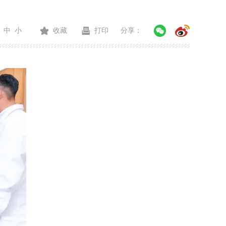
中
小
收藏
打印
分享：