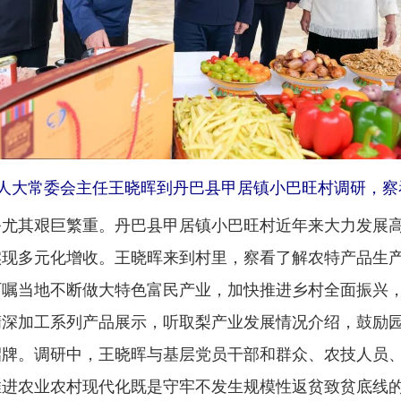
记、省人大常委会主任王晓晖到丹巴县甲居镇小巴旺村调研，
其艰巨繁重。丹巴县甲居镇小巴旺村近年来大力发展高
实现多元化增收。王晓晖来到村里，察看了解农特产品生
叮嘱当地不断做大特色富民产业，加快推进乡村全面振兴
精深加工系列产品展示，听取梨产业发展情况介绍，鼓励
招牌。调研中，王晓晖与基层党员干部和群众、农技人员
推进农业农村现代化既是守牢不发生规模性返贫致贫底线