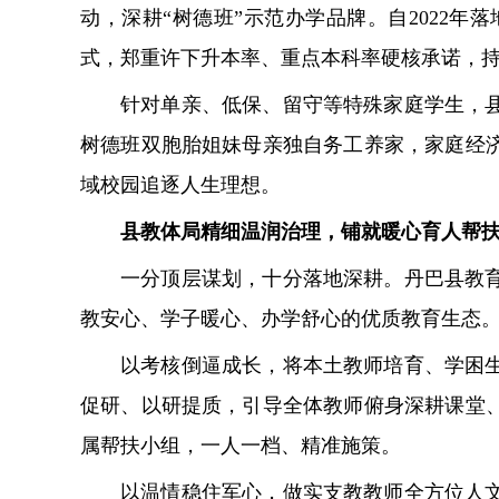
动，深耕“树德班”示范办学品牌。自2022
式，郑重许下升本率、重点本科率硬核承诺，
针对单亲、低保、留守等特殊家庭学生，
树德班双胞胎姐妹母亲独自务工养家，家庭经
域校园追逐人生理想。
县教体局精细温润治理，铺就暖心育人帮
一分顶层谋划，十分落地深耕。丹巴县教
教安心、学子暖心、办学舒心的优质教育生态
以考核倒逼成长，将本土教师培育、学困
促研、以研提质，引导全体教师俯身深耕课堂
属帮扶小组，一人一档、精准施策。
以温情稳住军心，做实支教教师全方位人