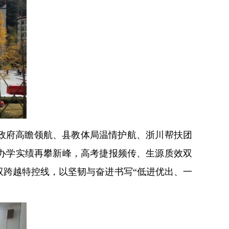
政府高瞻领航、县教体局温情护航、浙川帮扶团
年办学实绩再攀新峰，高考捷报频传、生源质效双
跨越特控线，以坚韧与奋进书写“低进优出、一