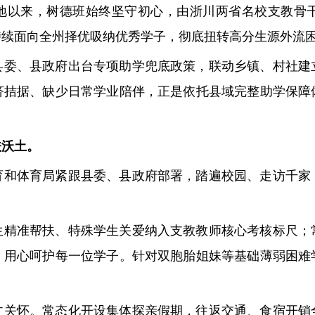
年落地以来，树德班始终坚守初心，由浙川两省名校支教
持续面向全州择优吸纳优秀学子，彻底扭转高分生源外流
县委、县政府出台专项助学兜底政策，联动乡镇、村社建
济拮据、缺少日常学业陪伴，正是依托县域完整助学保障
扶沃土。
育和体育局紧跟县委、县政府部署，踏遍校园、走访千家
。
生精准帮扶、特殊学生关爱纳入支教教师核心考核标尺；
、用心呵护每一位学子。针对双胞胎姐妹等基础薄弱困难
文关怀。常态化开设集体探亲假期，往返交通、食宿开销