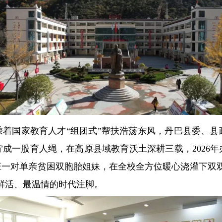
乘着国家教育人才“组团式”帮扶浩荡东风，丹巴县委、县
成一股育人绳，在高原县域教育沃土深耕三载，2026
班一对单亲贫困双胞胎姐妹，在全校全方位暖心浇灌下双双
鲜活、最温情的时代注脚。