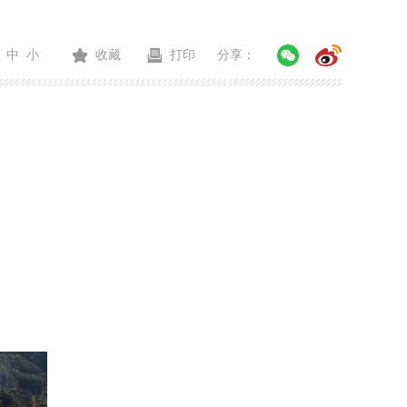
中
小
收藏
打印
分享：