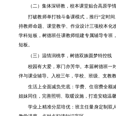
（二）集体深研教，校本课堂贴合高原学
打破教师单打独斗备课模式，推行“定时
持教师命题、课堂教学、作业设计三项校本化
学科短板，树德班任课教师组建专属辅导专班
短板。
（三）温情润桃李，树德双姝圆梦特控线
校园有大爱，寒门亦芳华。本届树德班一
伴与课业辅导。入校三年，学校、班级、支教
生活上全面减负兜底：学费、住宿费全额
姐妹同住，完善照明、取暖设施，打造安稳温
学业上精准分层培优：班主任量身定制双