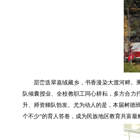
层峦迭翠嘉绒藏乡，书香漫染大渡河畔。
队倾囊授业、全校教职工同心耕耘，多方合力拧
升、师资梯队勃发。尤为动人的是，本届树德
个不少”的育人答卷，成为民族地区教育共富最