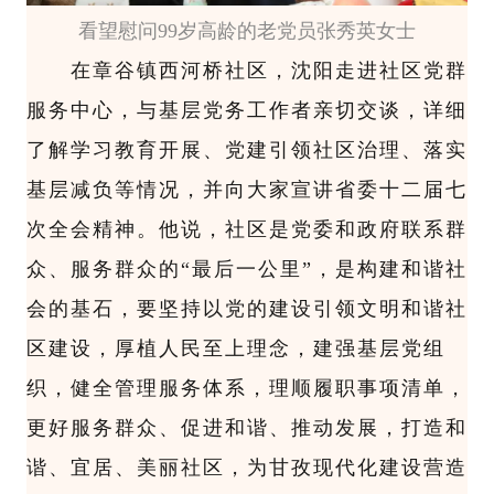
看望慰问99岁高龄的老党员张秀英女士
在章谷镇西河桥社区
，沈阳走进社区党群
服务中心，与基层党务工作者亲切交谈，详细
了解
学习
教育开展
、
党建引领社区治理
、落实
基层减负等情况，
并向大家宣讲省委十二届七
次全会精神
。他说，社区是党委和政府联系群
众、服务群众的
“最后一公里”，是构建和谐社
会的基石，要坚持以党的建设引领文明和谐社
区建设，厚植人民至上理念，建强基层党组
织，健全管理服务体系，理顺履职事项清单，
更好服务群众、促进和谐、推动发展
，打造和
谐、宜居、美丽社区，为甘孜现代化建设营造