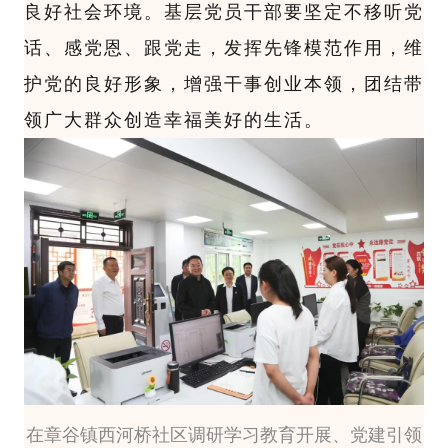
良好社会环境。基层党员干部要坚定不移听党
话、感党恩、跟党走，发挥先锋模范作用，维
护党的良好形象，增强干事创业本领，
团结带
领广大群众创造幸福美好的生活。
在章谷镇西河桥社区调研学习教育开展、党建引领