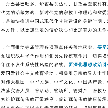
丹巴县巴旺乡、炉霍县瓦达村、甘孜县查依村有
时代党的治藏方略、新时代党的宗教工作理论和省委
期，是加快推进中国式现代化甘孜建设的关键时期，
基本方针，以更加坚定的信心决心
和
更加有力的工作
向，全面推动寺庙管理各项重点任务落地落实。
要坚
层党组织战斗堡垒作用和党员先锋模范作用，
切实增
决守住不发生系统性风险的底线。
要深化思想政治引
党爱国爱社会主义
教育活动，
积极引导宗教界人士牢
众对伟大祖国、中华民族、中华文化、中国共产党、
坚决落实管人员、管活动、管场所、管财产、管教务
切实维护藏传佛教正常秩序
，
促进藏传佛教健康传承
，就是要全面加强党对寺庙管理的领导，把制度机制