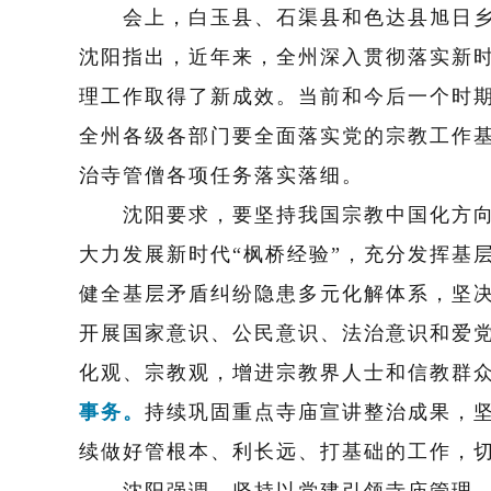
会上，白玉县、石渠县和色达县旭日乡、
沈阳指出，近年来，
全州
深
入贯彻落实新
理
工作取得了新成效。当前和今后一个时
全州各级各部门要全面落实党的宗教工作
治寺管僧各项任务落实落
细。
沈阳
要求
，要坚持我国宗教中国化方
大力发展新时代
“
枫桥经验
”
，充分发挥基
健全基层矛盾纠纷隐患多元化解体系，坚
开展国家意识、公民意识、法治意识
和爱
化观、宗教观，增进宗教界人士和信教群
事务。
持续巩固重点寺庙宣讲整治成果，
续做好管根本、利长远、打基础的工作，
沈阳强调，
坚持以
党建引领寺庙管理